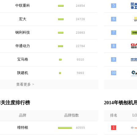
中联重科
5
24854
宏大
6
24726
钢利科技
7
23993
华通动力
8
22784
宝马格
9
9310
陕建机
10
5993
查看更多
>
牌关注度排行榜
2014年铣刨
品牌
品牌指数
排名
L
维特根
1
40555