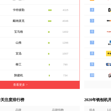
4
卡特彼勒
4115
5
戴纳派克
4046
6
宝马格
1402
7
山推
1286
8
宜迅
1007
9
柳工
790
10
陕建机
734
查看更多
>
牌关注度排行榜
2020年铣刨
品牌
品牌指数
排名
L