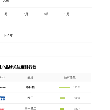
2008
6月
7月
8月
9月
下半年
机用户品牌关注度排行榜
OGO
品牌
品牌指数
维特根
19731
徐工
8858
三一重工
6377