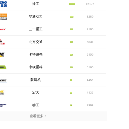
徐工
15175
华通动力
8280
三一重工
7195
北方交通
5831
卡特彼勒
5450
中联重科
5165
陕建机
4455
宏大
4437
柳工
2999
查看更多
>