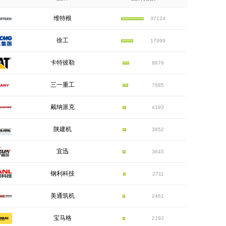
维特根
37124
徐工
17999
卡特彼勒
8878
三一重工
7685
戴纳派克
4193
陕建机
3852
宜迅
3645
钢利科技
2711
美通筑机
2461
宝马格
2192