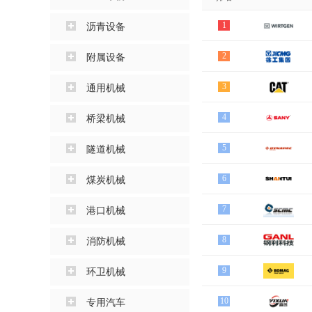
1
沥青设备
2
附属设备
3
通用机械
4
桥梁机械
5
隧道机械
6
煤炭机械
7
港口机械
8
消防机械
9
环卫机械
10
专用汽车