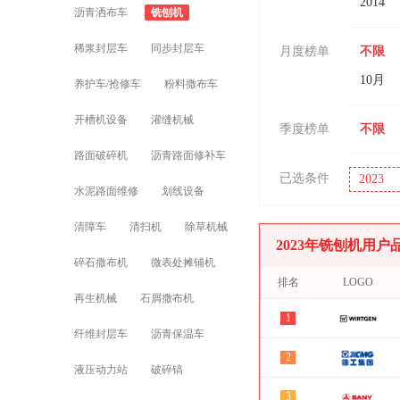
2014
沥青洒布车
铣刨机
稀浆封层车
同步封层车
月度榜单
不限
10月
养护车/抢修车
粉料撒布车
开槽机设备
灌缝机械
季度榜单
不限
路面破碎机
沥青路面修补车
已选条件
2023
水泥路面维修
划线设备
清障车
清扫机
除草机械
2023年铣刨机用
碎石撒布机
微表处摊铺机
排名
LOGO
再生机械
石屑撒布机
1
纤维封层车
沥青保温车
2
液压动力站
破碎镐
3