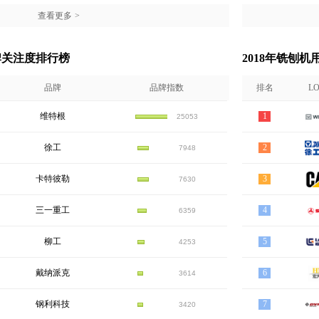
查看更多
>
牌关注度排行榜
2018年铣刨
品牌
品牌指数
排名
L
维特根
1
25053
徐工
2
7948
卡特彼勒
3
7630
三一重工
4
6359
柳工
5
4253
戴纳派克
6
3614
钢利科技
7
3420