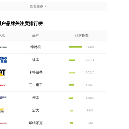
查看更多
>
机用户品牌关注度排行榜
OGO
品牌
品牌指数
维特根
51401
徐工
20771
卡特彼勒
20216
三一重工
17658
柳工
12692
宏大
8945
戴纳派克
8664