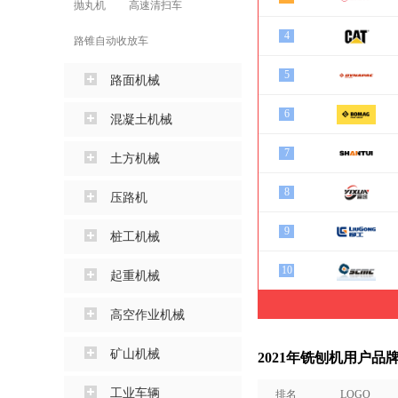
抛丸机
高速清扫车
4
路锥自动收放车
5
路面机械
6
混凝土机械
7
土方机械
8
压路机
9
桩工机械
10
起重机械
高空作业机械
矿山机械
2021年铣刨机用户品
工业车辆
排名
LOGO