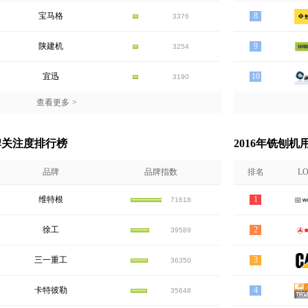
宝马格
8
3376
陕建机
9
3254
宜迅
10
3190
查看更多
>
牌关注度排行榜
2016年铣刨
品牌
品牌指数
排名
L
维特根
1
71618
徐工
2
39589
三一重工
3
36350
卡特彼勒
4
35648