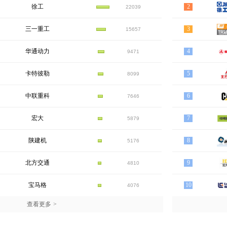
徐工
2
22039
三一重工
3
15657
华通动力
4
9471
卡特彼勒
5
8099
中联重科
6
7646
宏大
7
5879
陕建机
8
5176
北方交通
9
4810
宝马格
10
4076
查看更多
>