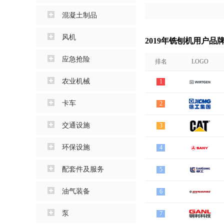
混凝土制品
风机
2019年铣刨机用户品
应急抢险
排名
LOGO
农业机械
1
卡车
2
交通设施
3
环保设施
4
配套件及服务
5
油气装备
6
泵
7