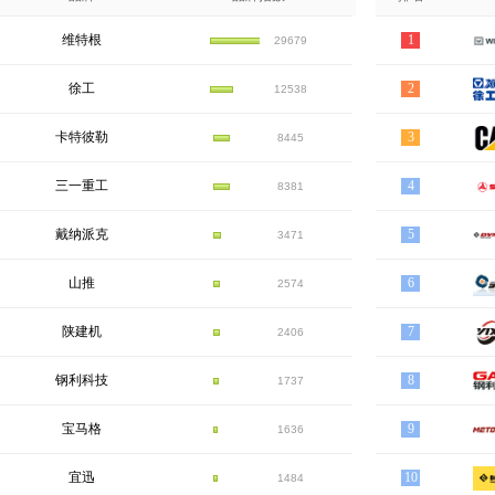
维特根
1
29679
徐工
2
12538
卡特彼勒
3
8445
三一重工
4
8381
戴纳派克
5
3471
山推
6
2574
陕建机
7
2406
钢利科技
8
1737
宝马格
9
1636
宜迅
10
1484