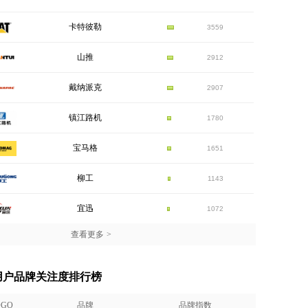
卡特彼勒
3559
山推
2912
戴纳派克
2907
镇江路机
1780
宝马格
1651
柳工
1143
宜迅
1072
查看更多
>
机用户品牌关注度排行榜
OGO
品牌
品牌指数