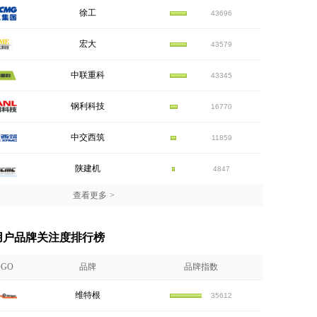
徐工
43696
宏大
43579
中联重科
43345
钢利科技
16770
中交西筑
11859
陕建机
4847
查看更多
>
机用户品牌关注度排行榜
OGO
品牌
品牌指数
维特根
35612