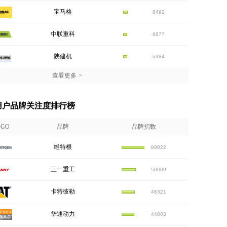
宝马格
8492
中联重科
6877
陕建机
6384
查看更多
>
机用户品牌关注度排行榜
OGO
品牌
品牌指数
维特根
88022
三一重工
50009
卡特彼勒
46321
华通动力
44803