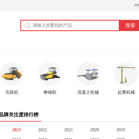
中
压路机
摊铺机
混凝土机械
起重机械
户品牌关注度排行榜
2023
2022
2021
2020
2019