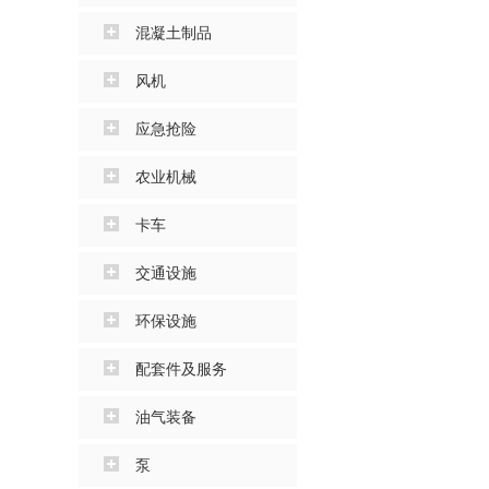
混凝土制品
风机
应急抢险
农业机械
卡车
交通设施
环保设施
配套件及服务
油气装备
泵