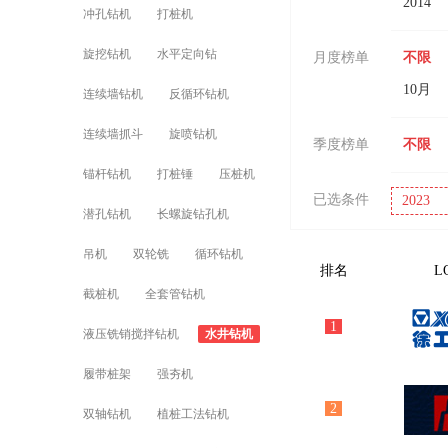
2014
冲孔钻机
打桩机
旋挖钻机
水平定向钻
月度榜单
不限
10月
连续墙钻机
反循环钻机
连续墙抓斗
旋喷钻机
季度榜单
不限
锚杆钻机
打桩锤
压桩机
已选条件
2023
潜孔钻机
长螺旋钻孔机
吊机
双轮铣
循环钻机
排名
L
截桩机
全套管钻机
1
液压铣销搅拌钻机
水井钻机
履带桩架
强夯机
2
双轴钻机
植桩工法钻机