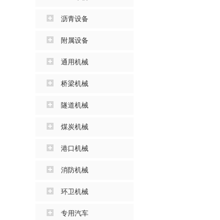
沥青设备
附属设备
通用机械
桥梁机械
隧道机械
煤炭机械
港口机械
消防机械
环卫机械
专用汽车