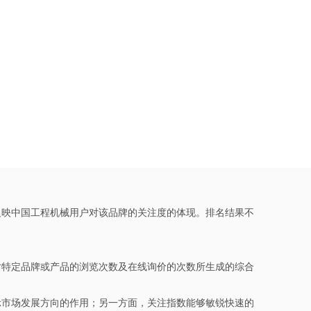
映中国工程机械用户对该品牌的关注度的体现。排名结果不
特定品牌或产品的浏览次数及在线询价的次数所生成的综合
市场发展方向的作用；另一方面，关注指数能够敏锐快速的