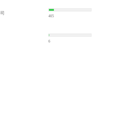
公司
405
司
6