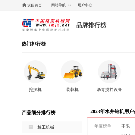
网站导航
用户中心
返回首页
品牌排行榜
热门排行榜
挖掘机
装载机
沥青搅拌设备
2023年水井钻机用
产品细分排行榜
年度榜单
不限
桩工机械