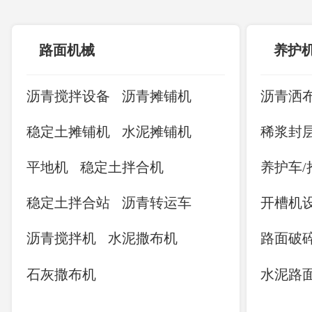
路面机械
养护
沥青搅拌设备
沥青摊铺机
沥青洒
稳定土摊铺机
水泥摊铺机
稀浆封
平地机
稳定土拌合机
养护车/
稳定土拌合站
沥青转运车
开槽机
沥青搅拌机
水泥撒布机
路面破
石灰撒布机
水泥路
沥青混合料热再生设备
清障车