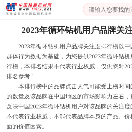
2023年循环钻机用户品牌关
2023年循环钻机用户品牌关注度排行榜以中
群体行为数据为基础，为您提供2023年循环钻
行榜，本排名结果不代表行业权威，仅供您对20
排名参考！
本排行榜中的品牌点击人气可能受上榜时间
的数量及该品牌在中国地区的市场影响力左右，
反映中国2023年循环钻机用户对该品牌的关注
不代表行业权威，不能代表品牌本身的产品、价
面的价值因素。