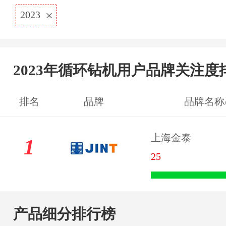
2023
2023年循环钻机用户品牌关注度
排名
品牌
品牌名称
上海金泰
1
25
产品细分排行榜