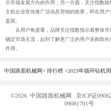
示市场发展方向的作用；另一方面，关注指数能
主机企业宣传推广活动及营销的效果，即在用户
盖面。
从用户角度看，品牌关注指数指示着整体市
确定市场主流，起到了解更广泛的用户采购取向
作用。
中国路面机械网
>
排行榜
>
2023年循环钻
©2026
中国路面机械网
京ICP证0906
09081701号