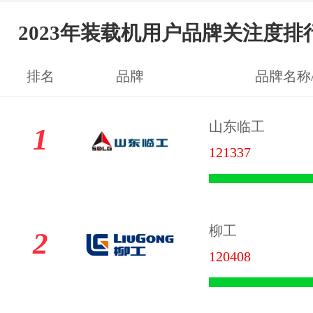
2023年装载机用户品牌关注度排
排名
品牌
品牌名称
山东临工
1
121337
柳工
2
120408