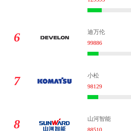
迪万伦
6
99886
小松
7
98129
山河智能
8
88510