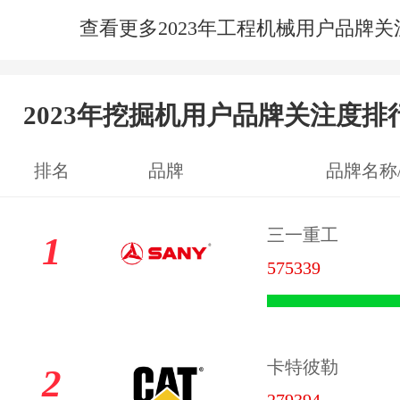
查看更多2023年工程机械用户品牌
2023年挖掘机用户品牌关注度排
排名
品牌
品牌名称
三一重工
1
575339
卡特彼勒
2