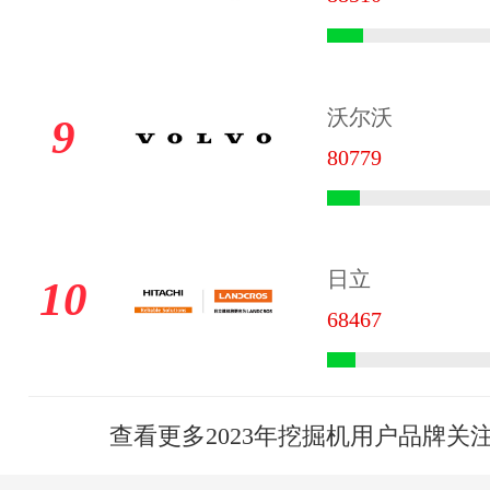
沃尔沃
9
80779
日立
10
68467
查看更多2023年挖掘机用户品牌关