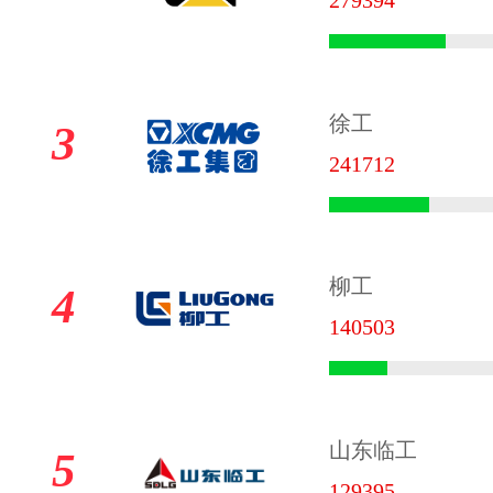
279394
徐工
3
241712
柳工
4
140503
山东临工
5
129395