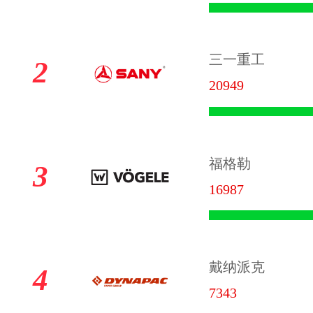
三一重工
2
20949
福格勒
3
16987
戴纳派克
4
7343