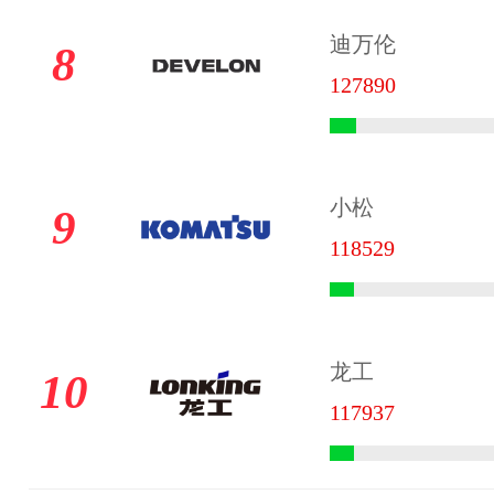
迪万伦
8
127890
小松
9
118529
龙工
10
117937