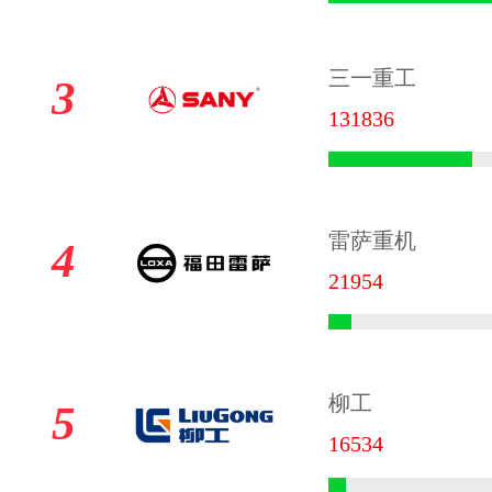
三一重工
3
131836
雷萨重机
4
21954
柳工
5
16534