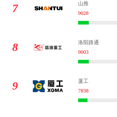
山推
7
9028
洛阳路通
8
9003
厦工
9
7838