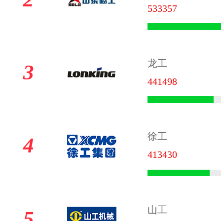
533357
龙工
3
441498
徐工
4
413430
山工
5