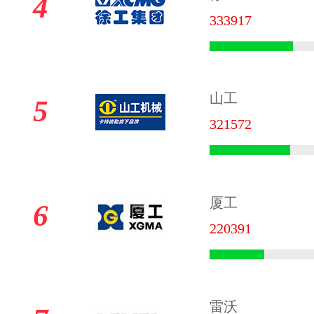
4
333917
山工
5
321572
厦工
6
220391
雷沃