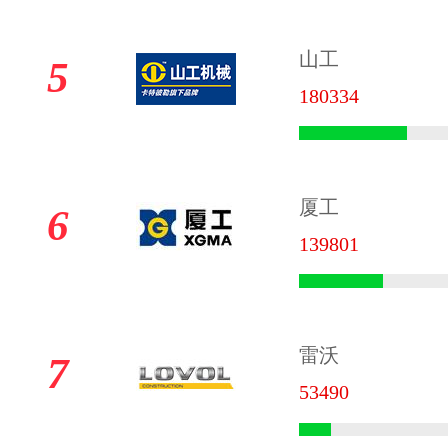
山工
5
180334
厦工
6
139801
雷沃
7
53490