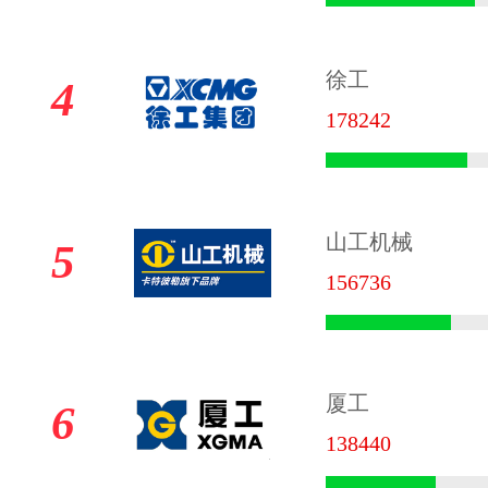
徐工
4
178242
山工机械
5
156736
厦工
6
138440