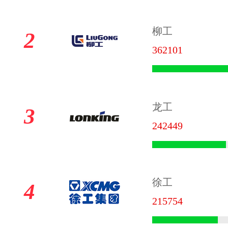
柳工
2
362101
龙工
3
242449
徐工
4
215754