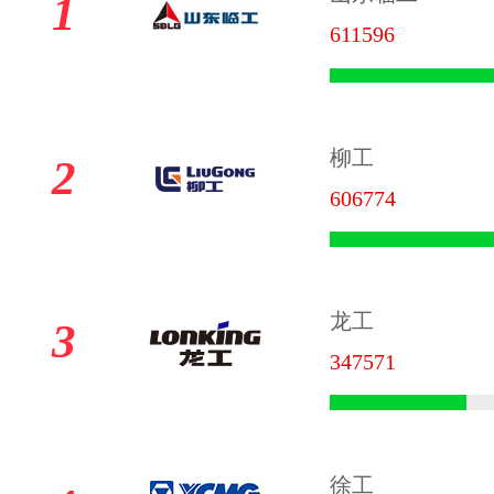
1
611596
柳工
2
606774
龙工
3
347571
徐工