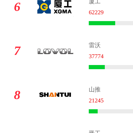
厦工
6
62229
雷沃
7
37774
山推
8
21245