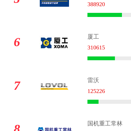
388920
厦工
6
310615
雷沃
7
125226
国机重工常林
8