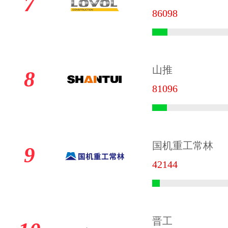
7
86098
山推
8
81096
国机重工常林
9
42144
晋工