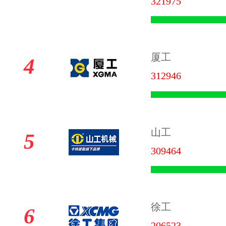
321975
厦工
4
312946
山工
5
309464
徐工
6
206523