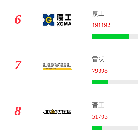
厦工
6
191192
雷沃
7
79398
晋工
8
51705