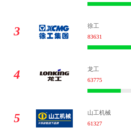
徐工
3
83631
龙工
4
63775
山工机械
5
61327