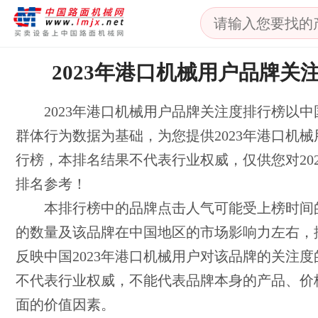
2023年港口机械用户品牌关
2023年港口机械用户品牌关注度排行榜以中
群体行为数据为基础，为您提供2023年港口机
行榜，本排名结果不代表行业权威，仅供您对20
排名参考！
本排行榜中的品牌点击人气可能受上榜时间
的数量及该品牌在中国地区的市场影响力左右，
反映中国2023年港口机械用户对该品牌的关注
不代表行业权威，不能代表品牌本身的产品、价
面的价值因素。