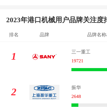
2023年港口机械用户品牌关注度
排名
品牌
品牌名称
三一重工
1
19721
振华
2
2648