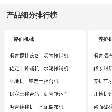
产品细分排行榜
路面机械
养护
沥青搅拌设备
沥青摊铺机
沥青洒
稳定土摊铺机
水泥摊铺机
稀浆封
平地机
稳定土拌合机
养护车/
稳定土拌合站
沥青转运车
开槽机
沥青搅拌机
水泥撒布机
路面破