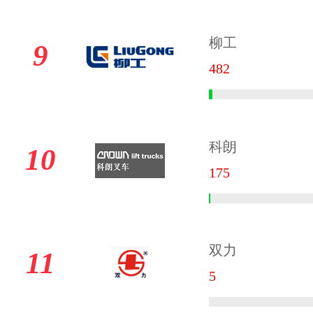
柳工
9
482
科朗
10
175
双力
11
5