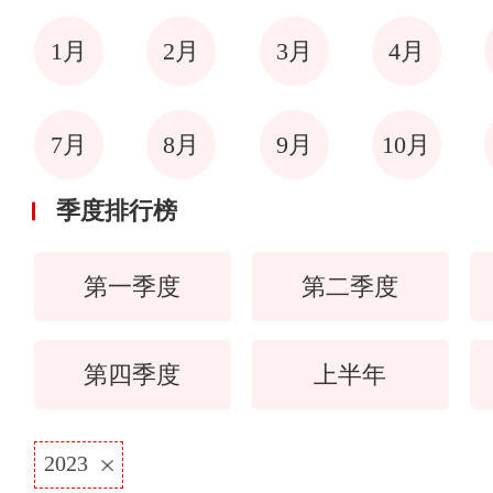
1月
2月
3月
4月
7月
8月
9月
10月
季度排行榜
第一季度
第二季度
第四季度
上半年
2023