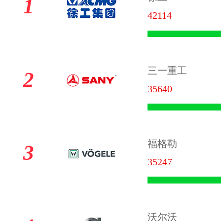
1
42114
三一重工
2
35640
福格勒
3
35247
沃尔沃