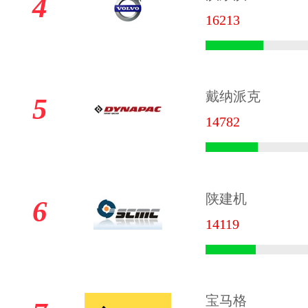
4
16213
戴纳派克
5
14782
陕建机
6
14119
宝马格