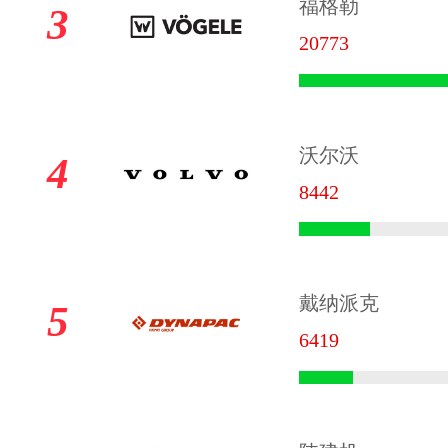
福格勒
3
20773
沃尔沃
4
8442
戴纳派克
5
6419