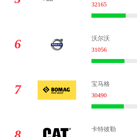
32165
沃尔沃
6
31056
宝马格
7
30490
卡特彼勒
8