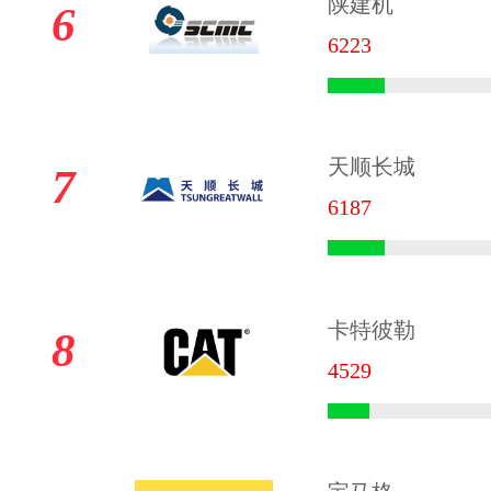
陕建机
6
6223
天顺长城
7
6187
卡特彼勒
8
4529