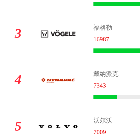
福格勒
3
16987
戴纳派克
4
7343
沃尔沃
5
7009