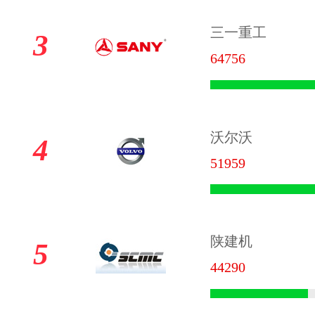
三一重工
3
64756
沃尔沃
4
51959
陕建机
5
44290