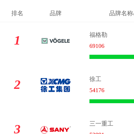
排名
品牌
品牌名称
福格勒
1
69106
徐工
2
54176
三一重工
3