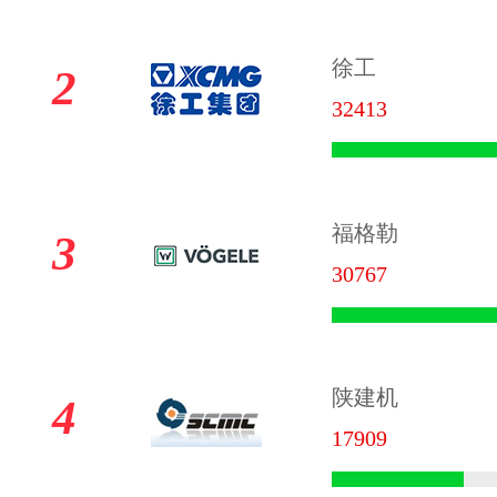
徐工
2
32413
福格勒
3
30767
陕建机
4
17909