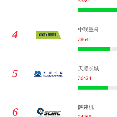
53891
中联重科
4
38641
天顺长城
5
36424
陕建机
6
34866