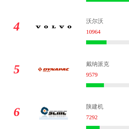
沃尔沃
4
10964
戴纳派克
5
9579
陕建机
6
7292