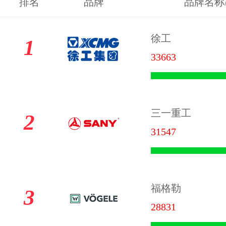
排名
品牌
品牌名称
徐工
1
33663
三一重工
2
31547
福格勒
3
28831