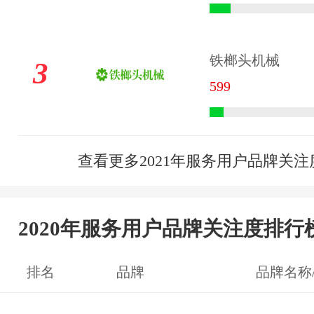
铁榔头机械
3
599
查看更多2021年服务用户品牌关
2020年服务用户品牌关注度排行
排名
品牌
品牌名称