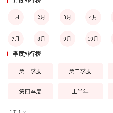
月度排行榜
1月
2月
3月
4月
7月
8月
9月
10月
季度排行榜
第一季度
第二季度
第四季度
上半年
2023