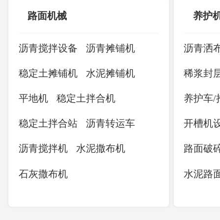
路面机械
养护
沥青搅拌设备
沥青摊铺机
沥青洒
稳定土摊铺机
水泥摊铺机
稀浆封
平地机
稳定土拌合机
养护车/
稳定土拌合站
沥青转运车
开槽机
沥青搅拌机
水泥撒布机
路面破
石灰撒布机
水泥路
沥青混合料热再生设备
清障车