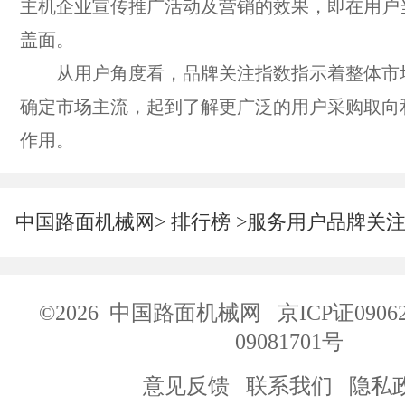
主机企业宣传推广活动及营销的效果，即在用户
盖面。
从用户角度看，品牌关注指数指示着整体市
确定市场主流，起到了解更广泛的用户采购取向
作用。
中国路面机械网
>
排行榜
>
服务用户品牌关
©2026
中国路面机械网
京ICP证0906
09081701号
意见反馈
联系我们
隐私