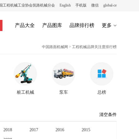
国工程机械工业协会筑路机械分会
English
手机版
微信
global-ce
产品大全
产品图库
品牌排行榜
更多
中国路面机械网
>
工程机械品牌关注度排行榜
桩工机械
泵车
总榜
清空条件
2018
2017
2016
2015